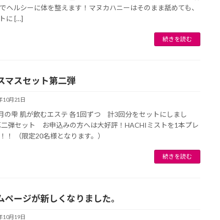
でヘルシーに体を整えます！マヌカハニーはそのまま舐めても、
に […]
続きを読む
スマスセット第二弾
1年10月21日
hi 月の雫 肌が飲むエステ 各1回ずつ 計3回分をセットにしまし
第二弾セット お申込みの方へは大好評！HACHIミストを1本プレ
！！ （限定20名様となります。）
続きを読む
ムページが新しくなりました。
1年10月19日