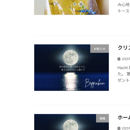
み心地
トースト
クリ
お知らせ
202
Hac
た。 
ゼント
ホー
情報
202