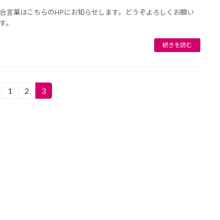
合言葉はこちらのHPにお知らせします。どうぞよろしくお願い
す。
続きを読む
1
2
3
固
固
固
定
定
定
ペ
ペ
ペ
ー
ー
ー
ジ
ジ
ジ