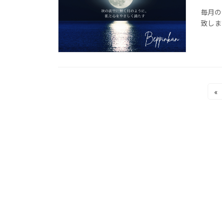
毎月の
致しま
投
«
稿
の
ペ
ー
ジ
送