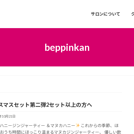
サロンについて
beppinkan
スマスセット第二弾2セット以上の方へ
1年10月21日
ハニージンジャーティー ＆マヌカハニー
これからの季節、ほ
おうち時間にほっこり温まるマヌカジンジャーティー、 優しい飲