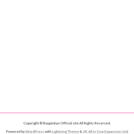
Copyright © Beppinkan Official site All Rights Reserved.
Powered by
WordPress
with
Lightning Theme
&
VK All in One Expansion Unit