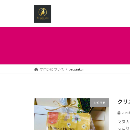
コ
ナ
ン
ビ
テ
ゲ
ン
ー
ツ
シ
へ
ョ
ス
ン
キ
に
ッ
移
プ
動
サロンについて
beppinkan
クリ
お知らせ
202
マヌカ
っこり