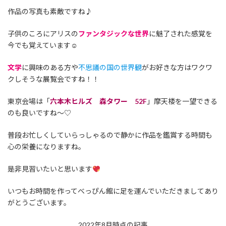
作品の写真も素敵ですね♪
子供のころにアリスの
ファンタジックな世界
に魅了された感覚を
今でも覚えています☺
文学
に興味のある方や
不思議の国の世界観
がお好きな方はワクワ
クしそうな展覧会ですね！！
東京会場は「
六本木ヒルズ 森タワー 52F
」摩天楼を一望できる
のも良いですね～♡
普段お忙しくしていらっしゃるので静かに作品を鑑賞する時間も
心の栄養になりますね。
是非見習いたいと思います
いつもお時間を作ってべっぴん館に足を運んでいただきましてあり
がとうございます。
2022年8月時点の記事