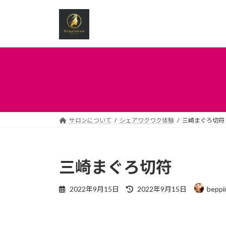
コ
ナ
ン
ビ
テ
ゲ
ン
ー
ツ
シ
へ
ョ
ス
ン
キ
に
ッ
移
プ
動
サロンについて
シェアワクワク体験
三崎まぐろ切符
三崎まぐろ切符
最
2022年9月15日
2022年9月15日
beppi
終
更
新