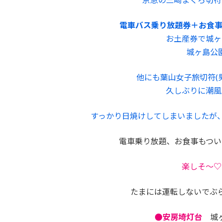
電車バス乗り放題券＋お食
お土産券で城ヶ
城ヶ島公
他にも葉山女子旅切符(
久しぶりに潮風
すっかり日焼けしてしまいましたが
電車乗り放題、お食事もつい
楽しそ～♡
たまには運転しないでぶ
●安房埼灯台
城